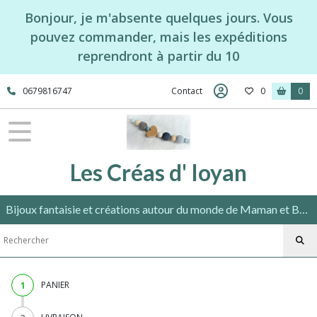
Bonjour, je m'absente quelques jours. Vous
pouvez commander, mais les expéditions
reprendront à partir du 10
0679816747
Contact
0
0
Les Créas d' Ioyan
Bijoux fantaisie et créations autour du monde de Maman et Bébé répondant aux normes en vigueur.
1
PANIER