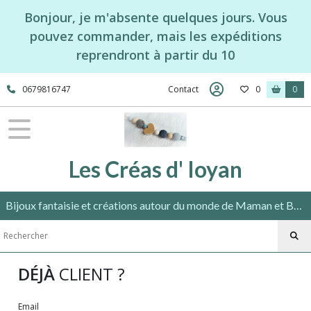
Bonjour, je m'absente quelques jours. Vous
pouvez commander, mais les expéditions
reprendront à partir du 10
0679816747
Contact
0
0
Les Créas d' Ioyan
Bijoux fantaisie et créations autour du monde de Maman et Bébé répondant aux normes en vigueur.
DÉJÀ
CLIENT ?
Email