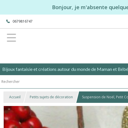
Bonjour, je m'absente quelque
0679816747
Bijoux fantaisie et créations autour du monde de Maman et Bébé
Accueil
Petits sujets de décoration
Suspension de Noël, Petit C