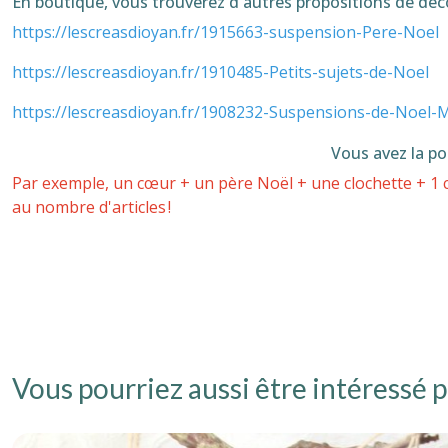
En boutique, vous trouverez d'autres propositions de déc
https://lescreasdioyan.fr/1915663-suspension-Pere-Noel
https://lescreasdioyan.fr/1910485-Petits-sujets-de-Noel
https://lescreasdioyan.fr/1908232-Suspensions-de-Noel-
Vous avez la po
Par exemple, un cœur + un père Noël + une clochette + 1 c
au nombre d'articles !
Vous pourriez aussi être intéressé p