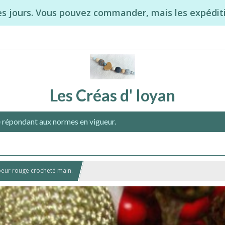
s jours. Vous pouvez commander, mais les expéditi
Les Créas d' Ioyan
 répondant aux normes en vigueur.
oeur rouge crocheté main.