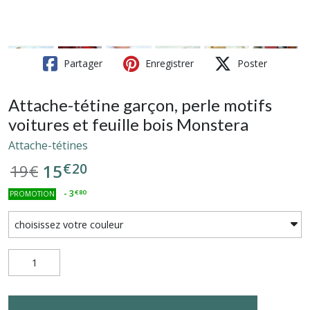
Partager
Enregistrer
Poster
Attache-tétine garçon, perle motifs
voitures et feuille bois Monstera
Attache-tétines
€
20
15
19
€
-
3
€
80
PROMOTION