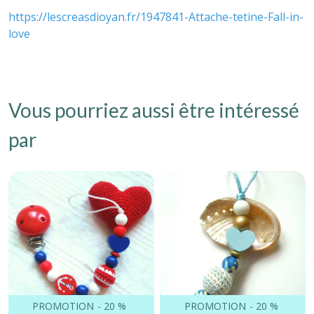
https://lescreasdioyan.fr/1947841-Attache-tetine-Fall-in-
love
Vous pourriez aussi être intéressé
par
PROMOTION
-
20
%
PROMOTION
-
20
%