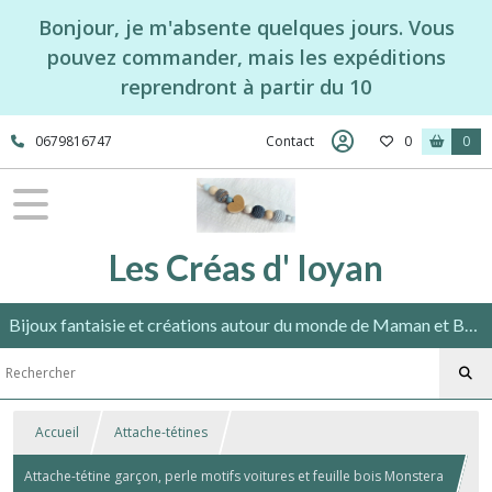
Bonjour, je m'absente quelques jours. Vous
pouvez commander, mais les expéditions
reprendront à partir du 10
0679816747
Contact
0
0
Les Créas d' Ioyan
Bijoux fantaisie et créations autour du monde de Maman et Bébé répondant aux normes en vigueur.
Accueil
Attache-tétines
Attache-tétine garçon, perle motifs voitures et feuille bois Monstera