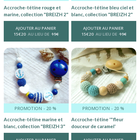
Accroche-tétine rouge et
Accroche-tétine bleu ciel et
marine, collection "BREIZH 2"
blanc, collection "BREIZH 2"
testée et conforme
testée et conforme.
AJOUTER AU PANIER
AJOUTER AU PANIER
15
€
20
AU LIEU DE
19
€
15
€
20
AU LIEU DE
19
€
PROMOTION
-
20
%
PROMOTION
-
20
%
Accroche-tétine marine et
Accroche-tétine '"fleur
blanc, collection "BREIZH 3"
douceur de caramel'
testée et conforme