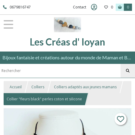
0679816747
Contact
0
0
Les Créas d' Ioyan
Bijoux fantaisie et créations autour du monde de Maman et Bébé répondant aux normes en vigueur.
Accueil
Colliers
Colliers adaptés aux jeunes mamans
Collier "fleurs black" perles coton et silicone