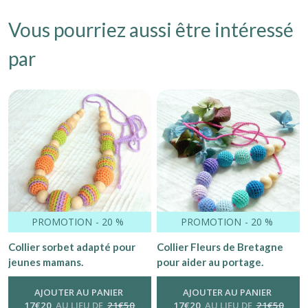
Vous pourriez aussi être intéressé
par
PROMOTION
-
20
%
PROMOTION
-
20
%
Collier sorbet adapté pour
Collier Fleurs de Bretagne
jeunes mamans.
pour aider au portage.
AJOUTER AU PANIER
AJOUTER AU PANIER
17
€
20
AU LIEU DE
21
€
50
17
€
20
AU LIEU DE
21
€
50