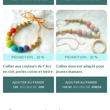
PROMOTION
-
20
%
PROMOTION
-
20
%
Collier aux couleurs de l' Arc
Collier douceur adapté pour
en ciel, perles coton et hêtre
jeunes mamans.
naturel
AJOUTER AU PANIER
AJOUTER AU PANIER
16
€
AU LIEU DE
20
€
16
€
40
AU LIEU DE
20
€
50