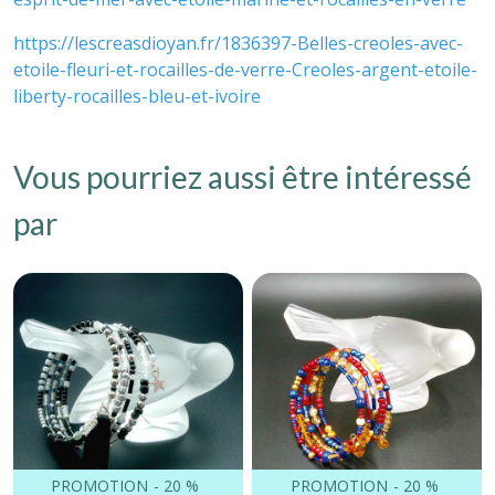
https://lescreasdioyan.fr/1836397-Belles-creoles-avec-
etoile-fleuri-et-rocailles-de-verre-Creoles-argent-etoile-
liberty-rocailles-bleu-et-ivoire
Vous pourriez aussi être intéressé
par
PROMOTION
-
20
%
PROMOTION
-
20
%