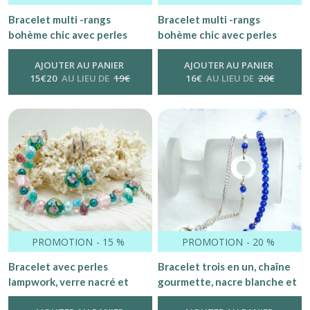
Bracelet multi -rangs
Bracelet multi -rangs
bohème chic avec perles
bohème chic avec perles
noires et argent
bleues, dorées, rouges et
AJOUTER AU PANIER
ambre
AJOUTER AU PANIER
15
€
20
AU LIEU DE
19
€
16
€
AU LIEU DE
20
€
PROMOTION
-
15
%
PROMOTION
-
20
%
Bracelet avec perles
Bracelet trois en un, chaîne
lampwork, verre nacré et
gourmette, nacre blanche et
gouttes de verre dans des
perles bleu roi