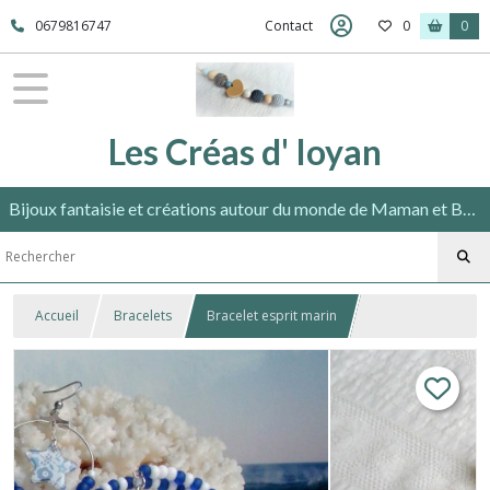
0679816747
Contact
0
0
Les Créas d' Ioyan
Bijoux fantaisie et créations autour du monde de Maman et Bébé répondant aux normes en vigueur.
Accueil
Bracelets
Bracelet esprit marin