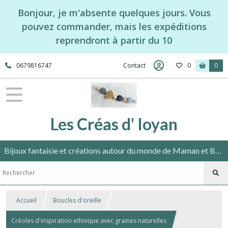
Bonjour, je m'absente quelques jours. Vous
pouvez commander, mais les expéditions
reprendront à partir du 10
0679816747
Contact
0
0
Les Créas d' Ioyan
Bijoux fantaisie et créations autour du monde de Maman et Bébé répondant aux normes en vigueur.
Accueil
Boucles d'oreille
Créoles d'inspiration ethnique avec graines naturelles