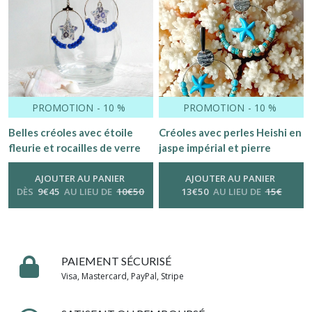
PROMOTION
-
10
%
PROMOTION
-
10
%
Belles créoles avec étoile
Créoles avec perles Heishi en
fleurie et rocailles de verre
jaspe impérial et pierre
bleu et ivoire
howlite turquoise.
AJOUTER AU PANIER
AJOUTER AU PANIER
DÈS
9
€
45
AU LIEU DE
10
€
50
13
€
50
AU LIEU DE
15
€
PAIEMENT SÉCURISÉ
Visa, Mastercard, PayPal, Stripe