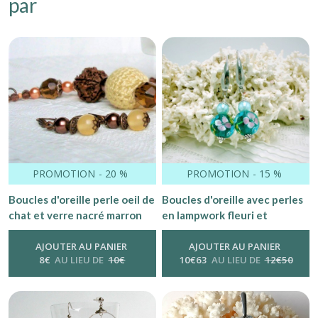
par
PROMOTION
-
20
%
PROMOTION
-
15
%
Boucles d'oreille perle oeil de
Boucles d'oreille avec perles
chat et verre nacré marron
en lampwork fleuri et
nacrées turquoise.
AJOUTER AU PANIER
AJOUTER AU PANIER
8
€
AU LIEU DE
10
€
10
€
63
AU LIEU DE
12
€
50